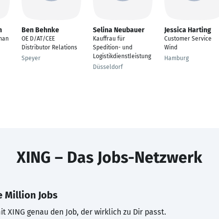
n
Ben Behnke
Selina Neubauer
Jessica Harting
man
OE D/AT/CEE
Kauffrau für
Customer Service
Distributor Relations
Spedition- und
Wind
Logistikdienstleistung
Speyer
Hamburg
Düsseldorf
XING – Das Jobs-Netzwerk
 Million Jobs
t XING genau den Job, der wirklich zu Dir passt.