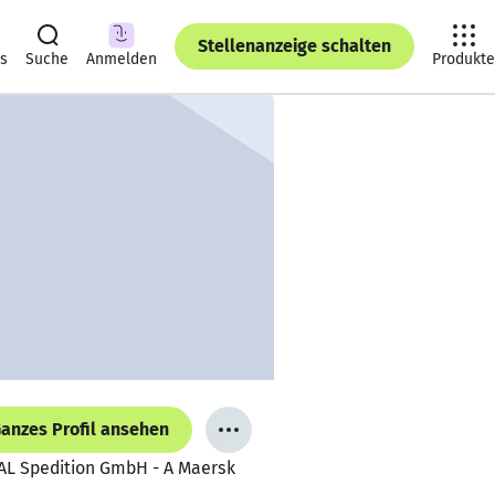
Stellenanzeige schalten
ts
Suche
Anmelden
Produkte
anzes Profil ansehen
NAL Spedition GmbH - A Maersk