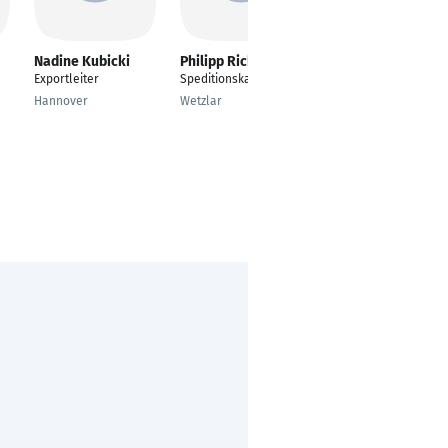
Nadine Kubicki
Philipp Richter
Martin Bunge
Exportleiter
Speditionskaufmann
Senior Export
Manager Air
Hannover
Wetzlar
Hamburg