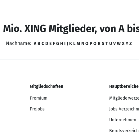
 Mio. XING Mitglieder, von A bi
Nachname:
A
B
C
D
E
F
G
H
I
J
K
L
M
N
O
P
Q
R
S
T
U
V
W
X
Y
Z
Mitgliedschaften
Hauptbereiche
Premium
Mitgliederverz
ProJobs
Jobs Verzeichn
Unternehmen
Berufsverzeich