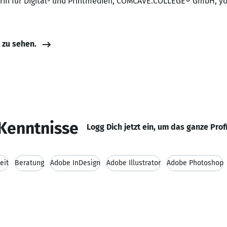
erin für Digital- und Printmedien, COMCAVE.COLLEGE® GmbH, y
e zu sehen.
Kenntnisse
Logg Dich jetzt ein, um das ganze Prof
eit
Beratung
Adobe InDesign
Adobe Illustrator
Adobe Photoshop