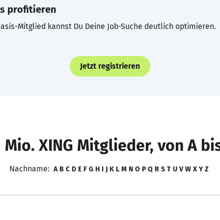
s profitieren
asis-Mitglied kannst Du Deine Job-Suche deutlich optimieren.
Jetzt registrieren
 Mio. XING Mitglieder, von A bi
Nachname:
A
B
C
D
E
F
G
H
I
J
K
L
M
N
O
P
Q
R
S
T
U
V
W
X
Y
Z