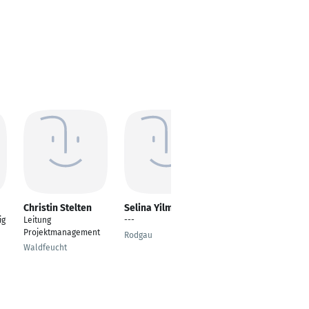
Christin Stelten
Selina Yilmaz
Alexander Spallek
ig
Leitung
---
Senior Social Media
Projektmanagement
Consultant
Rodgau
Waldfeucht
Munich