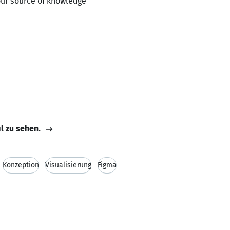
our source of knowledge
il zu sehen.
Konzeption
Visualisierung
Figma