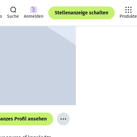
Stellenanzeige schalten
ts
Suche
Anmelden
Produkte
anzes Profil ansehen