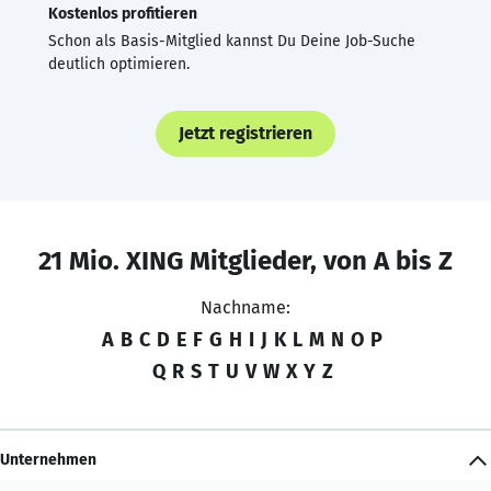
Kostenlos profitieren
Schon als Basis-Mitglied kannst Du Deine Job-Suche
deutlich optimieren.
Jetzt registrieren
21 Mio. XING Mitglieder, von A bis Z
Nachname:
A
B
C
D
E
F
G
H
I
J
K
L
M
N
O
P
Q
R
S
T
U
V
W
X
Y
Z
Unternehmen