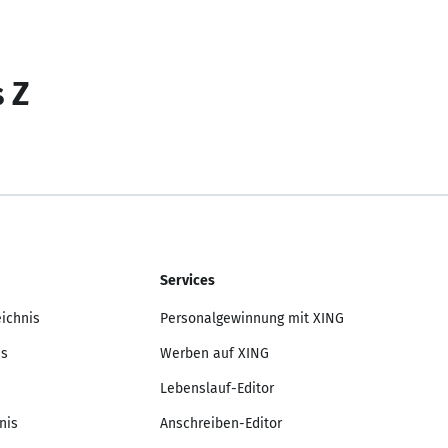
s Z
Services
eichnis
Personalgewinnung mit XING
is
Werben auf XING
Lebenslauf-Editor
nis
Anschreiben-Editor