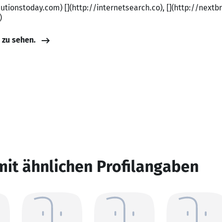
utionstoday.com) [](http://internetsearch.co), [](http://nextbr
)
e zu sehen.
mit ähnlichen Profilangaben