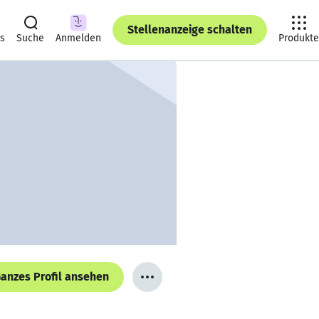
Stellenanzeige schalten
ts
Suche
Anmelden
Produkte
anzes Profil ansehen