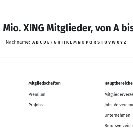
 Mio. XING Mitglieder, von A bi
Nachname:
A
B
C
D
E
F
G
H
I
J
K
L
M
N
O
P
Q
R
S
T
U
V
W
X
Y
Z
Mitgliedschaften
Hauptbereiche
Premium
Mitgliederverz
ProJobs
Jobs Verzeichn
Unternehmen
Berufsverzeich