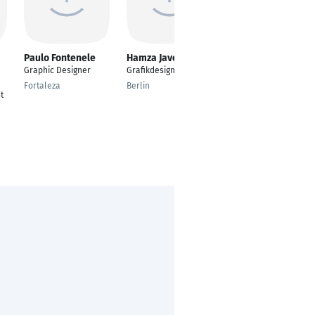
Paulo Fontenele
Hamza Javed
Losid Berberi
Graphic Designer
Grafikdesigner
Chief Marketing
Officer (CMO)
Fortaleza
Berlin
t
Tirana