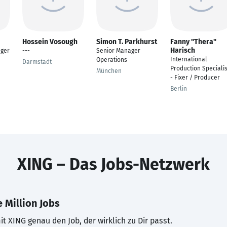
Hossein Vosough
Simon T. Parkhurst
Fanny "Thera"
Harisch
ager
---
Senior Manager
International
Operations
Darmstadt
Production Specialis
München
- Fixer / Producer
Berlin
XING – Das Jobs-Netzwerk
 Million Jobs
t XING genau den Job, der wirklich zu Dir passt.