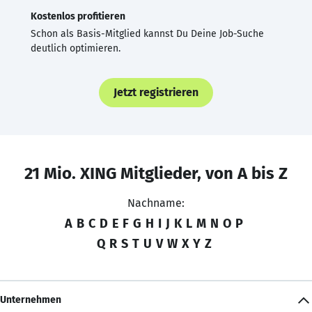
Kostenlos profitieren
Schon als Basis-Mitglied kannst Du Deine Job-Suche
deutlich optimieren.
Jetzt registrieren
21 Mio. XING Mitglieder, von A bis Z
Nachname:
A
B
C
D
E
F
G
H
I
J
K
L
M
N
O
P
Q
R
S
T
U
V
W
X
Y
Z
Unternehmen