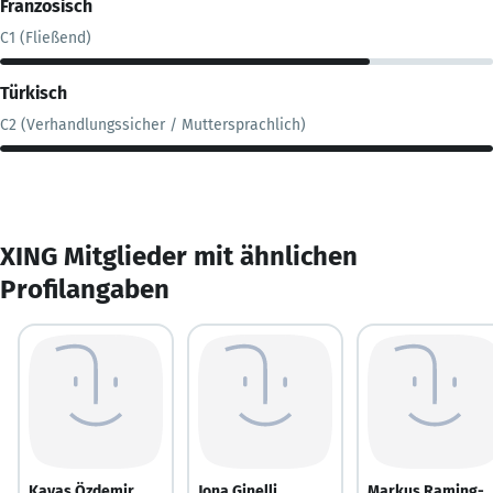
Französisch
C1 (Fließend)
Türkisch
C2 (Verhandlungssicher / Muttersprachlich)
XING Mitglieder mit ähnlichen
Profilangaben
Kavas Özdemir
Jona Ginelli
Markus Raming-