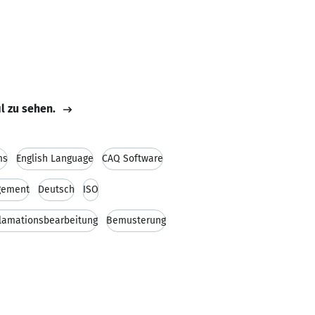
il zu sehen.
ms
English Language
CAQ Software
gement
Deutsch
ISO
lamationsbearbeitung
Bemusterung