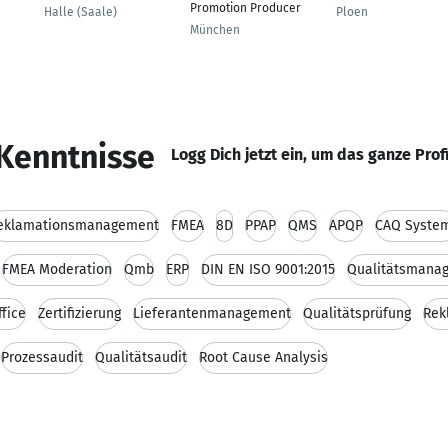
Promotion Producer
Halle (Saale)
Ploen
München
Kenntnisse
Logg Dich jetzt ein, um das ganze Prof
eklamationsmanagement
FMEA
8D
PPAP
QMS
APQP
CAQ Syste
FMEA Moderation
Qmb
ERP
DIN EN ISO 9001:2015
Qualitätsmana
fice
Zertifizierung
Lieferantenmanagement
Qualitätsprüfung
Rek
Prozessaudit
Qualitätsaudit
Root Cause Analysis