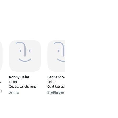
Ronny Heinz
Lennard Schönen
Thorsten Rabe
s
Leiter
Leiter
Leiter
Qualitätssicherung
Qualitätssicherung
Qualitätsmanagement
/Q
/ QMB
Sehma
Stadthagen
Butzbach