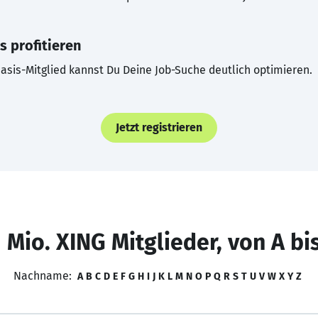
s profitieren
asis-Mitglied kannst Du Deine Job-Suche deutlich optimieren.
Jetzt registrieren
 Mio. XING Mitglieder, von A bi
Nachname:
A
B
C
D
E
F
G
H
I
J
K
L
M
N
O
P
Q
R
S
T
U
V
W
X
Y
Z