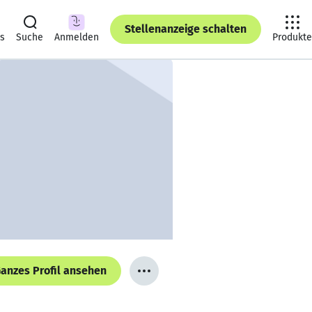
Stellenanzeige schalten
ts
Suche
Anmelden
Produkte
anzes Profil ansehen