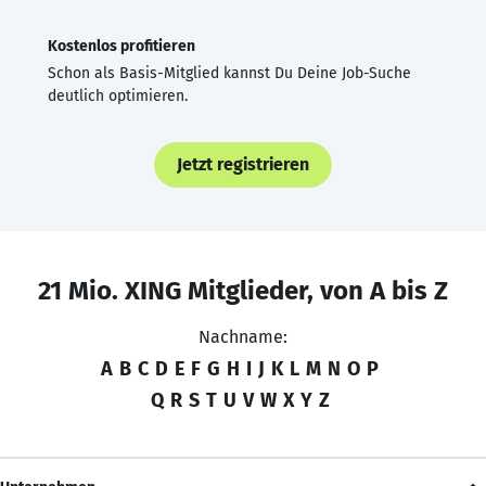
Kostenlos profitieren
Schon als Basis-Mitglied kannst Du Deine Job-Suche
deutlich optimieren.
Jetzt registrieren
21 Mio. XING Mitglieder, von A bis Z
Nachname:
A
B
C
D
E
F
G
H
I
J
K
L
M
N
O
P
Q
R
S
T
U
V
W
X
Y
Z