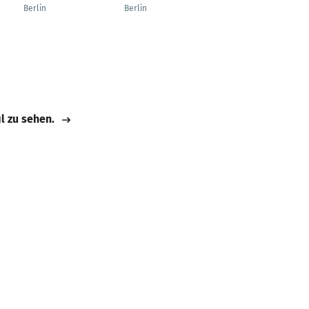
Glasfaserausbau
Berlin
Berlin
Berlin
il zu sehen.