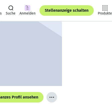
Stellenanzeige schalten
ts
Suche
Anmelden
Produkte
anzes Profil ansehen