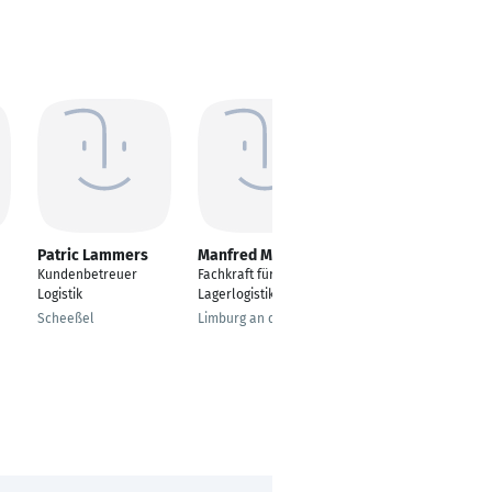
Patric Lammers
Manfred Meudt
Saber Ghazouani
Kundenbetreuer
Fachkraft für
Logistics Manager
Logistik
Lagerlogistik
Hamburg
Scheeßel
Limburg an der Lahn