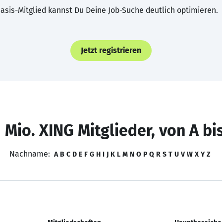
asis-Mitglied kannst Du Deine Job-Suche deutlich optimieren.
Jetzt registrieren
 Mio. XING Mitglieder, von A bi
Nachname:
A
B
C
D
E
F
G
H
I
J
K
L
M
N
O
P
Q
R
S
T
U
V
W
X
Y
Z