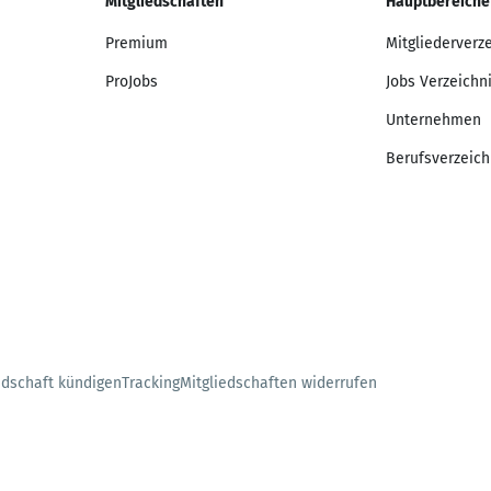
Mitgliedschaften
Hauptbereiche
Premium
Mitgliederverz
ProJobs
Jobs Verzeichn
Unternehmen
Berufsverzeich
edschaft kündigen
Tracking
Mitgliedschaften widerrufen