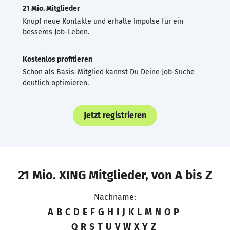
21 Mio. Mitglieder
Knüpf neue Kontakte und erhalte Impulse für ein
besseres Job-Leben.
Kostenlos profitieren
Schon als Basis-Mitglied kannst Du Deine Job-Suche
deutlich optimieren.
Jetzt registrieren
21 Mio. XING Mitglieder, von A bis Z
Nachname:
A
B
C
D
E
F
G
H
I
J
K
L
M
N
O
P
Q
R
S
T
U
V
W
X
Y
Z