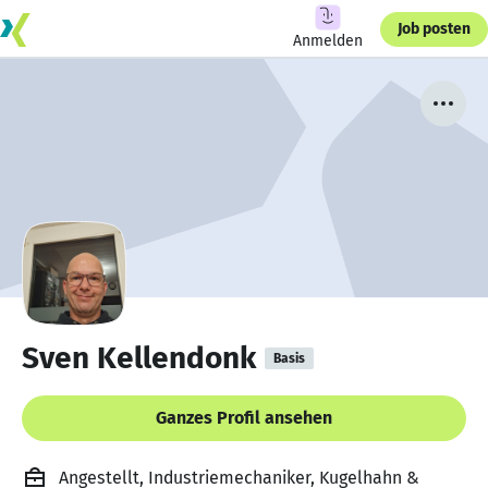
Job posten
Anmelden
Sven Kellendonk
Basis
Ganzes Profil ansehen
Angestellt, Industriemechaniker, Kugelhahn &