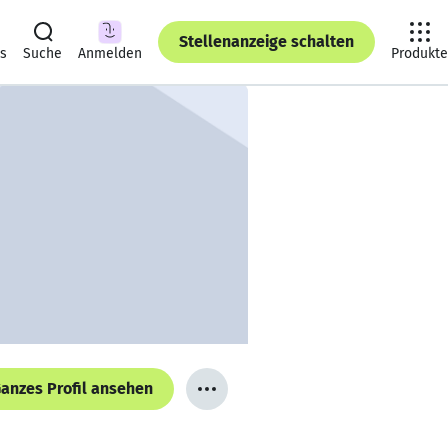
Stellenanzeige schalten
ts
Suche
Anmelden
Produkte
anzes Profil ansehen