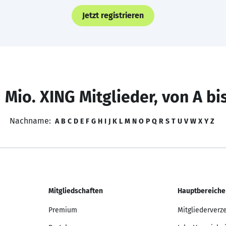
Jetzt registrieren
 Mio. XING Mitglieder, von A bi
Nachname:
A
B
C
D
E
F
G
H
I
J
K
L
M
N
O
P
Q
R
S
T
U
V
W
X
Y
Z
Mitgliedschaften
Hauptbereiche
Premium
Mitgliederverz