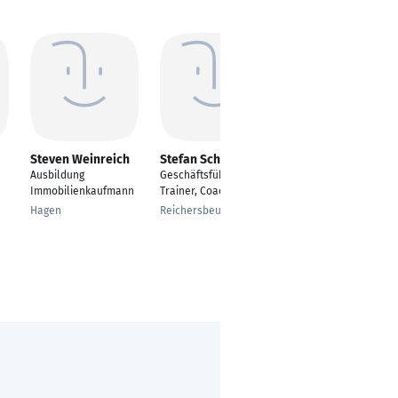
Steven Weinreich
Stefan Schmitt
Timo Plath
Ausbildung
Geschäftsführer,
Head of Strategic
Immobilienkaufmann
Trainer, Coach
Business
Development
Hagen
Reichersbeuern
Bad Bramstedt