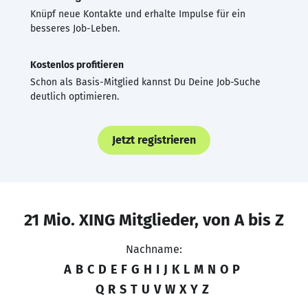
Knüpf neue Kontakte und erhalte Impulse für ein
besseres Job-Leben.
Kostenlos profitieren
Schon als Basis-Mitglied kannst Du Deine Job-Suche
deutlich optimieren.
Jetzt registrieren
21 Mio. XING Mitglieder, von A bis Z
Nachname:
A
B
C
D
E
F
G
H
I
J
K
L
M
N
O
P
Q
R
S
T
U
V
W
X
Y
Z