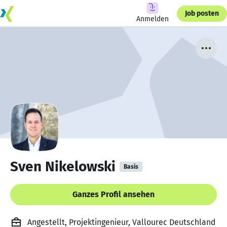
Job posten
Anmelden
Sven Nikelowski
Basis
Ganzes Profil ansehen
Angestellt, Projektingenieur, Vallourec Deutschland