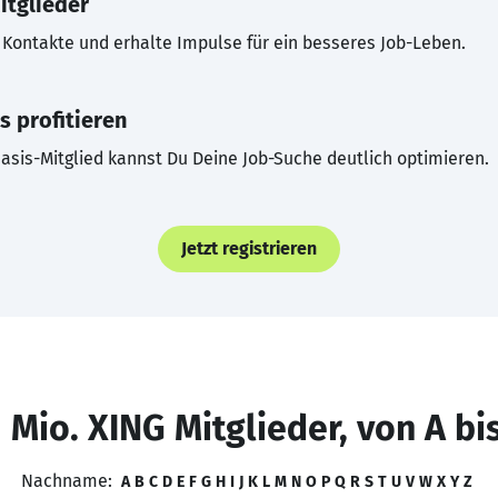
itglieder
Kontakte und erhalte Impulse für ein besseres Job-Leben.
s profitieren
asis-Mitglied kannst Du Deine Job-Suche deutlich optimieren.
Jetzt registrieren
 Mio. XING Mitglieder, von A bi
Nachname:
A
B
C
D
E
F
G
H
I
J
K
L
M
N
O
P
Q
R
S
T
U
V
W
X
Y
Z