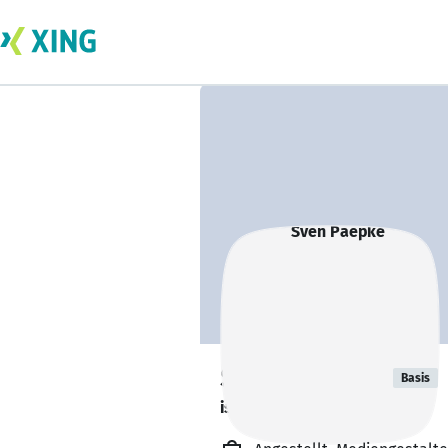
Sven Paepke
Basis
ist in Elternzeit. 👶