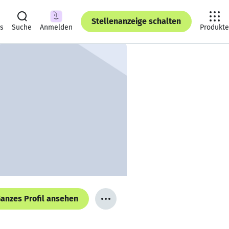
Stellenanzeige schalten
ts
Suche
Anmelden
Produkte
anzes Profil ansehen