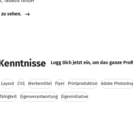
er, Taoasis GmbH
e zu sehen.
Kenntnisse
Logg Dich jetzt ein, um das ganze Prof
Layout
CSS
Werbemittel
Flyer
Printproduktion
Adobe Photosho
fähigkeit
Eigenverantwortung
Eigeninitiative