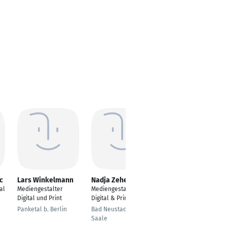
c
Lars Winkelmann
Nadja Zehe
Sebastian
Westphal
al
Mediengestalter
Mediengestalterin
Content-Management
Digital und Print
Digital & Print
& Digitalisierung
Panketal b. Berlin
Bad Neustadt an der
Hamburg
Saale