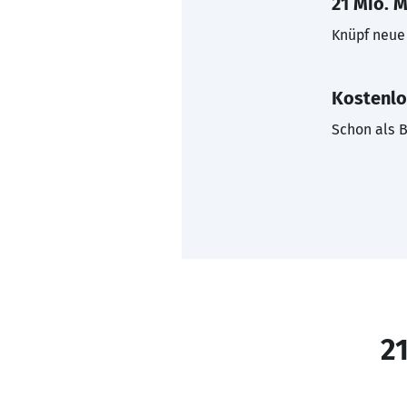
21 Mio. M
Knüpf neue 
Kostenlo
Schon als B
21