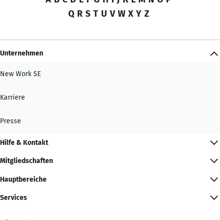
Q
R
S
T
U
V
W
X
Y
Z
Unternehmen
New Work SE
Karriere
Presse
Hilfe & Kontakt
Mitgliedschaften
Hauptbereiche
Services