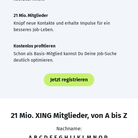
21 Mio. Mitglieder
Knüpf neue Kontakte und erhalte Impulse für ein
besseres Job-Leben.
Kostenlos profitieren
Schon als Basis-Mitglied kannst Du Deine Job-Suche
deutlich optimieren.
Jetzt registrieren
21 Mio. XING Mitglieder, von A bis Z
Nachname:
A
B
C
D
E
F
G
H
I
J
K
L
M
N
O
P