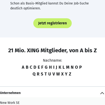
Schon als Basis-Mitglied kannst Du Deine Job-Suche
deutlich optimieren.
Jetzt registrieren
21 Mio. XING Mitglieder, von A bis Z
Nachname:
A
B
C
D
E
F
G
H
I
J
K
L
M
N
O
P
Q
R
S
T
U
V
W
X
Y
Z
Unternehmen
New Work SE