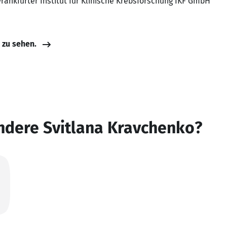
Frankfurter Institut für Klinische Krebsforschung IKF GmbH
e zu sehen.
ndere Svitlana Kravchenko?