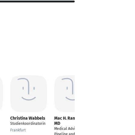
Christina Wabbels
Mac H. Ramos F.
Katharina Korn
MD
Studienkoordinatorin
PhD Student
Medical Advisor
Frankfurt
Nuremberg
Pipeline and Early