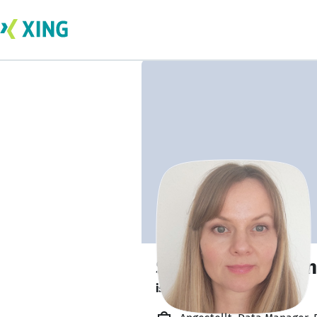
Svitlana Kravche
ist offen für Projekte. 🔎