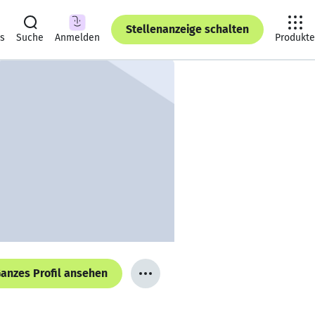
Stellenanzeige schalten
ts
Suche
Anmelden
Produkte
anzes Profil ansehen