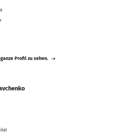
19
r
 ganze Profil zu sehen.
ravchenko
ität