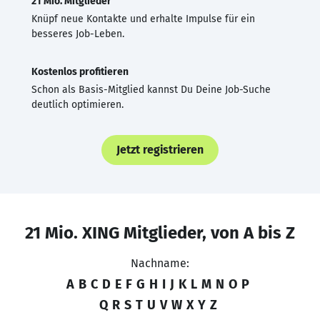
21 Mio. Mitglieder
Knüpf neue Kontakte und erhalte Impulse für ein
besseres Job-Leben.
Kostenlos profitieren
Schon als Basis-Mitglied kannst Du Deine Job-Suche
deutlich optimieren.
Jetzt registrieren
21 Mio. XING Mitglieder, von A bis Z
Nachname:
A
B
C
D
E
F
G
H
I
J
K
L
M
N
O
P
Q
R
S
T
U
V
W
X
Y
Z