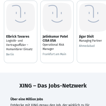
Elbrick Tavares
Jatinkumar Patel
Jigar Dixit
CISA USA
Logistik- und
Managing Partner
Operational Risk
Vertragsoffizier –
Ahmedabad
Manager
Humanitärer Einsatz
Frankfurt am Main
Berlin
XING – Das Jobs-Netzwerk
Über eine Million Jobs
Entdecke mit XING genau den Job, der wirklich zu Dir