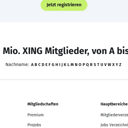
Jetzt registrieren
 Mio. XING Mitglieder, von A bi
Nachname:
A
B
C
D
E
F
G
H
I
J
K
L
M
N
O
P
Q
R
S
T
U
V
W
X
Y
Z
Mitgliedschaften
Hauptbereiche
Premium
Mitgliederverz
ProJobs
Jobs Verzeichn