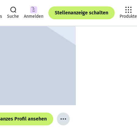
Stellenanzeige schalten
ts
Suche
Anmelden
Produkte
anzes Profil ansehen