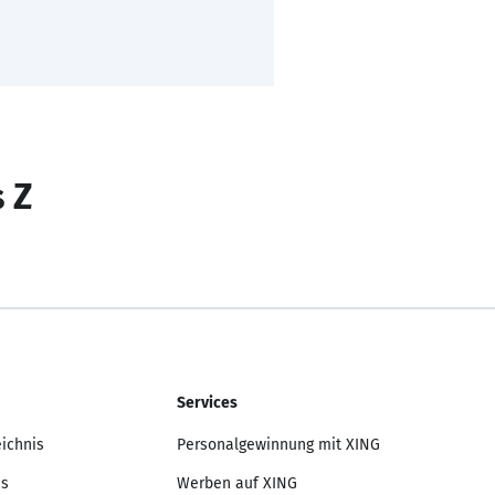
s Z
Services
eichnis
Personalgewinnung mit XING
is
Werben auf XING