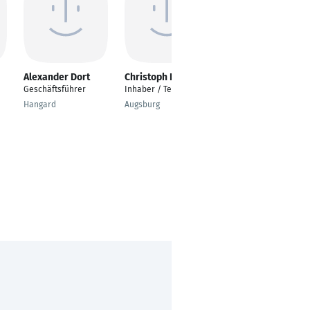
Alexander Dort
Christoph Bruder
Holger Münz
Geschäftsführer
Inhaber / Techniker
Inhaber
Hangard
Augsburg
Bammental