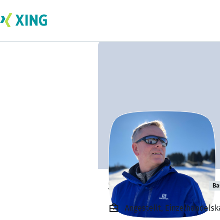
Swen Wolschke
Ba
Angestellt, Einzelhandelsk