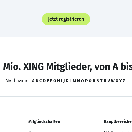
Jetzt registrieren
 Mio. XING Mitglieder, von A bi
Nachname:
A
B
C
D
E
F
G
H
I
J
K
L
M
N
O
P
Q
R
S
T
U
V
W
X
Y
Z
Mitgliedschaften
Hauptbereiche