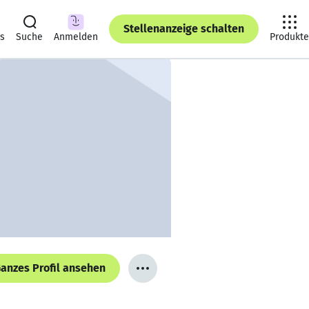
Stellenanzeige schalten
ts
Suche
Anmelden
Produkte
anzes Profil ansehen