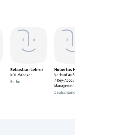
Sebastian Lehrer
Hubertus Haun
Drazenko Trkulja
KOL Manager
Verkauf Außendienst
Prozesstechniker
/ Key-Account-
Berlin
Dornstadt
Management
Deutschland