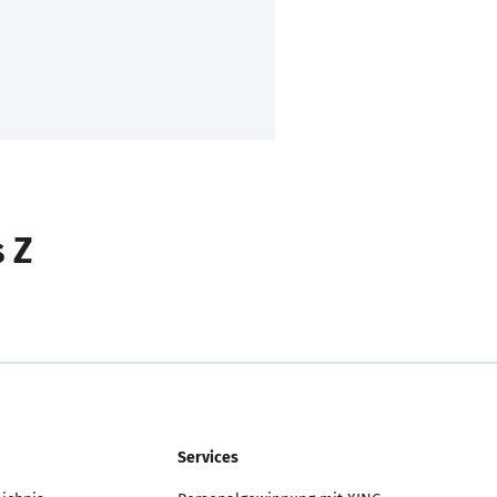
s Z
Services