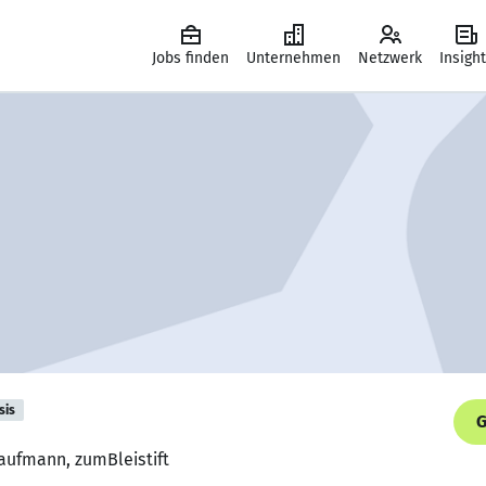
Jobs finden
Unternehmen
Netzwerk
Insigh
sis
G
aufmann, zumBleistift