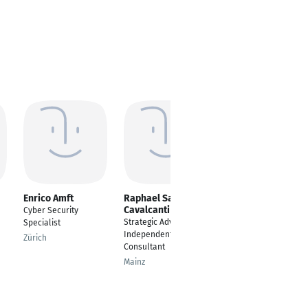
Enrico Amft
Raphael Santos
Paul Olbrisch
Cavalcanti
Cyber Security
IT Specialist
Strategic Advisor &
Specialist
Dresden
Independent
Zürich
Consultant
Mainz