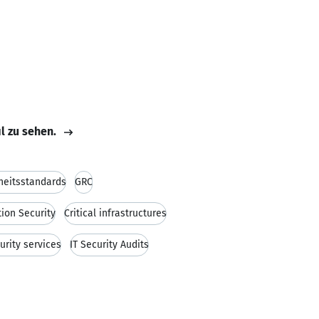
il zu sehen.
heitsstandards
GRC
tion Security
Critical infrastructures
urity services
IT Security Audits