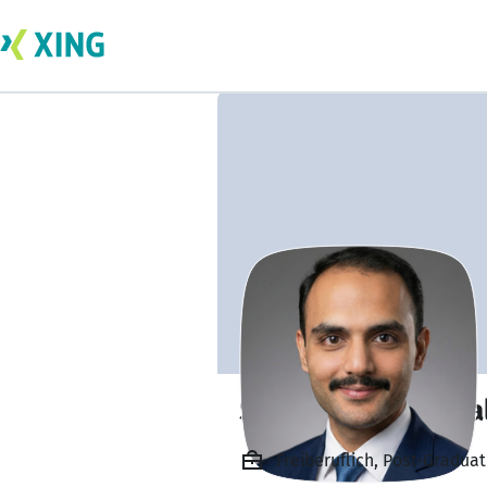
Syed Ibrahim Khal
Freiberuflich, Post-Gradua