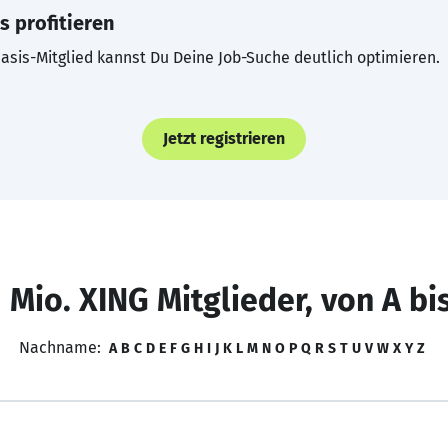
s profitieren
asis-Mitglied kannst Du Deine Job-Suche deutlich optimieren.
Jetzt registrieren
 Mio. XING Mitglieder, von A bi
Nachname:
A
B
C
D
E
F
G
H
I
J
K
L
M
N
O
P
Q
R
S
T
U
V
W
X
Y
Z