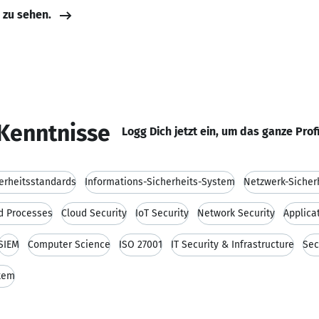
e zu sehen.
Kenntnisse
Logg Dich jetzt ein, um das ganze Prof
herheitsstandards
Informations-Sicherheits-System
Netzwerk-Sicher
d Processes
Cloud Security
IoT Security
Network Security
Applica
SIEM
Computer Science
ISO 27001
IT Security & Infrastructure
Sec
tem