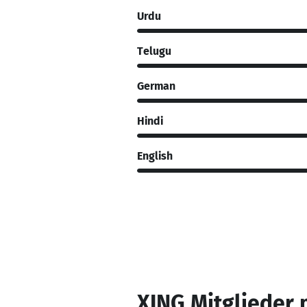
Urdu
Telugu
German
Hindi
English
XING Mitglieder 