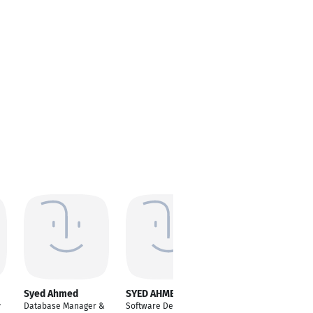
Syed Ahmed
SYED AHMED ZAKI
Syed Ahmed
y
Database Manager &
Software Developer -
Research Assistant