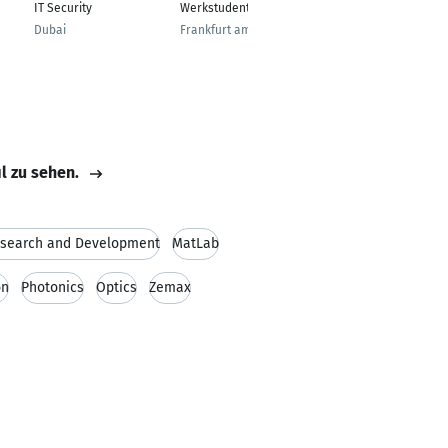
IT Security
Werkstudent
Germany
Dubai
Frankfurt am Main
il zu sehen.
search and Development
MatLab
on
Photonics
Optics
Zemax