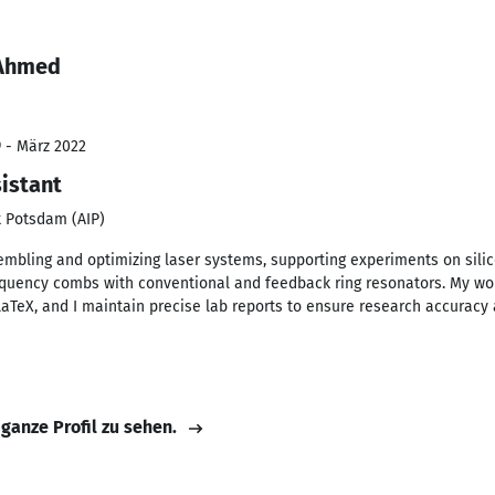
 Ahmed
9 - März 2022
istant
ik Potsdam (AIP)
embling and optimizing laser systems, supporting experiments on silic
equency combs with conventional and feedback ring resonators. My w
LaTeX, and I maintain precise lab reports to ensure research accuracy
 ganze Profil zu sehen.