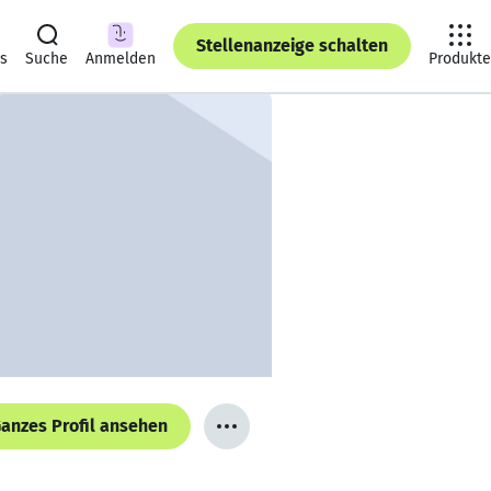
Stellenanzeige schalten
ts
Suche
Anmelden
Produkte
anzes Profil ansehen