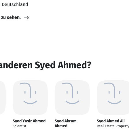
, Deutschland
e zu sehen.
 anderen Syed Ahmed?
Syed Yasir Ahmed
Syed Akram
Syed Ahmed Ali
Ahmed
Scientist
Real Estate Propert