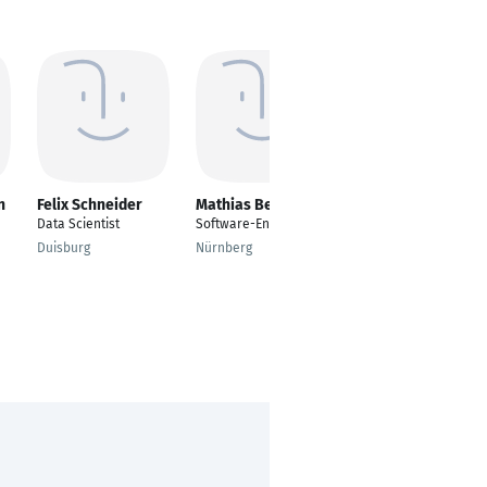
n
Felix Schneider
Mathias Bechert
Ronny Zhao-
Geisler
Data Scientist
Software-Entwickler
Executive Consultant
Duisburg
Nürnberg
Darmstadt