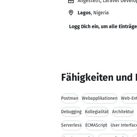
Angestellt, Laravel Develo
Lagos
, Nigeria
Logg Dich ein, um alle Einträg
Fähigkeiten und 
Postman
Webapplikationen
Web-Ent
Debugging
Kollegialität
Architektur
Serverless
ECMAScript
User Interfac