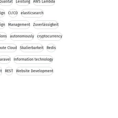
Qualität
Leistung
AWS Lambda
ign
CI/CD
elasticsearch
ign
Management
Zuverlässigkeit
tions
autonomously
cryptocurrency
pute Cloud
Skalierbarkeit
Redis
aravel
Information technology
it
REST
Website Development