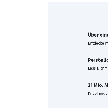
Über eine
Entdecke mi
Persönli
Lass Dich f
21 Mio. M
Knüpf neue 