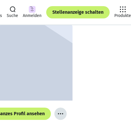
Stellenanzeige schalten
ts
Suche
Anmelden
Produkte
anzes Profil ansehen