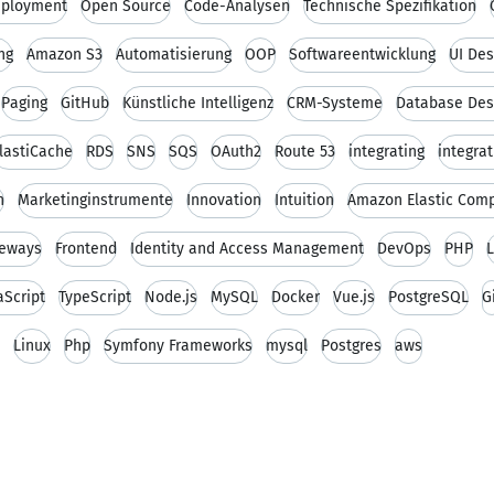
ployment
Open Source
Code-Analysen
Technische Spezifikation
ng
Amazon S3
Automatisierung
OOP
Softwareentwicklung
UI Des
Paging
GitHub
Künstliche Intelligenz
CRM-Systeme
Database Des
lastiCache
RDS
SNS
SQS
OAuth2
Route 53
integrating
integra
n
Marketinginstrumente
Innovation
Intuition
Amazon Elastic Com
eways
Frontend
Identity and Access Management
DevOps
PHP
L
aScript
TypeScript
Node.js
MySQL
Docker
Vue.js
PostgreSQL
G
Linux
Php
Symfony Frameworks
mysql
Postgres
aws