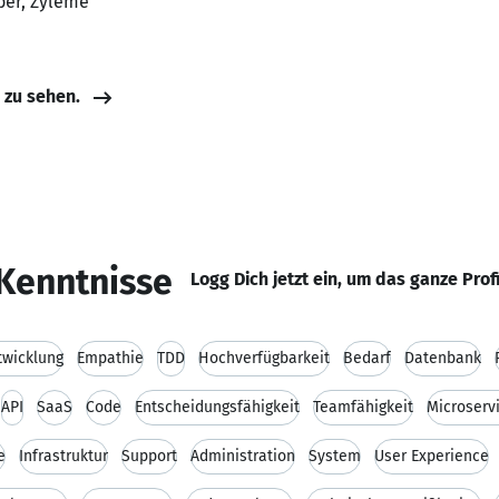
per, Zyleme
e zu sehen.
Kenntnisse
Logg Dich jetzt ein, um das ganze Prof
wicklung
Empathie
TDD
Hochverfügbarkeit
Bedarf
Datenbank
API
SaaS
Code
Entscheidungsfähigkeit
Teamfähigkeit
Microserv
e
Infrastruktur
Support
Administration
System
User Experience