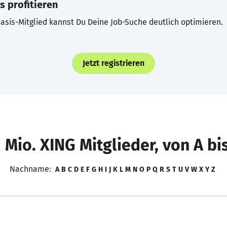
s profitieren
asis-Mitglied kannst Du Deine Job-Suche deutlich optimieren.
Jetzt registrieren
 Mio. XING Mitglieder, von A bi
Nachname:
A
B
C
D
E
F
G
H
I
J
K
L
M
N
O
P
Q
R
S
T
U
V
W
X
Y
Z