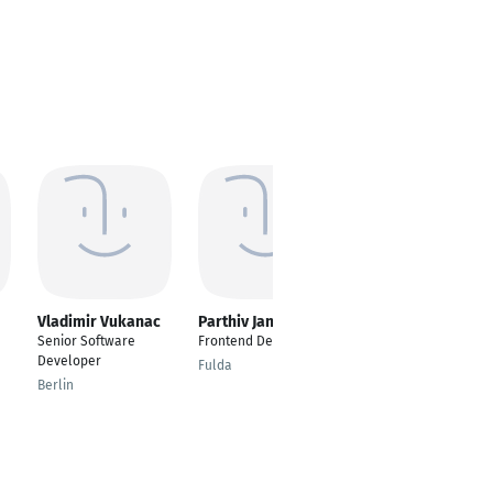
Vladimir Vukanac
Parthiv Jani
Mitul Naliyadhara
Senior Software
Frontend Developer
---
Developer
Fulda
Cottbus (Strobitz)
Berlin