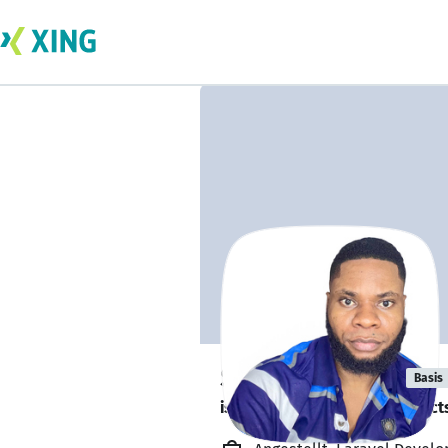
Sylvanus Etim
Basis
is looking for freelance project