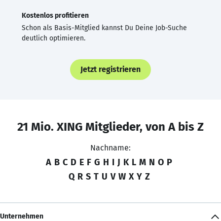
Kostenlos profitieren
Schon als Basis-Mitglied kannst Du Deine Job-Suche
deutlich optimieren.
Jetzt registrieren
21 Mio. XING Mitglieder, von A bis Z
Nachname:
A
B
C
D
E
F
G
H
I
J
K
L
M
N
O
P
Q
R
S
T
U
V
W
X
Y
Z
Unternehmen