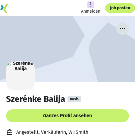
Job posten
Anmelden
Szerénke Balija
Basis
Ganzes Profil ansehen
Angestellt, Verkäuferin, WHSmith