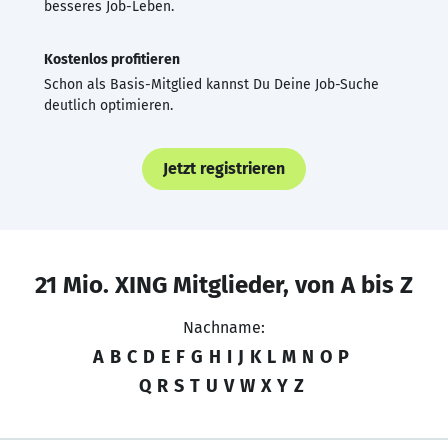
besseres Job-Leben.
Kostenlos profitieren
Schon als Basis-Mitglied kannst Du Deine Job-Suche
deutlich optimieren.
Jetzt registrieren
21 Mio. XING Mitglieder, von A bis Z
Nachname:
A
B
C
D
E
F
G
H
I
J
K
L
M
N
O
P
Q
R
S
T
U
V
W
X
Y
Z