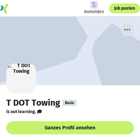
Job posten
Anmelden
T DOT Towing
Basis
is out learning. 🎓
Ganzes Profil ansehen