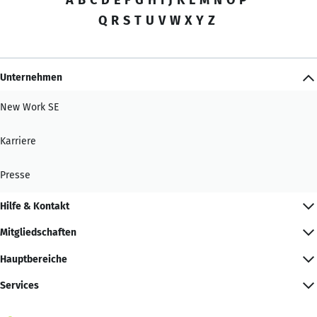
Q
R
S
T
U
V
W
X
Y
Z
Unternehmen
New Work SE
Karriere
Presse
Hilfe & Kontakt
Mitgliedschaften
Hauptbereiche
Services