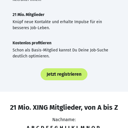
21 Mio. Mitglieder
Knüpf neue Kontakte und erhalte Impulse für ein
besseres Job-Leben.
Kostenlos profitieren
Schon als Basis-Mitglied kannst Du Deine Job-Suche
deutlich optimieren.
Jetzt registrieren
21 Mio. XING Mitglieder, von A bis Z
Nachname:
A
B
C
D
E
F
G
H
I
J
K
L
M
N
O
P