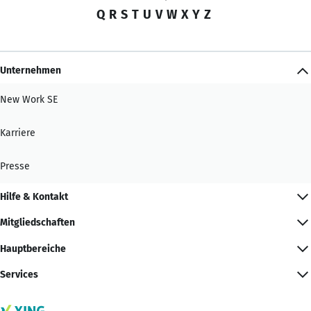
Q
R
S
T
U
V
W
X
Y
Z
Unternehmen
New Work SE
Karriere
Presse
Hilfe & Kontakt
Mitgliedschaften
Hauptbereiche
Services