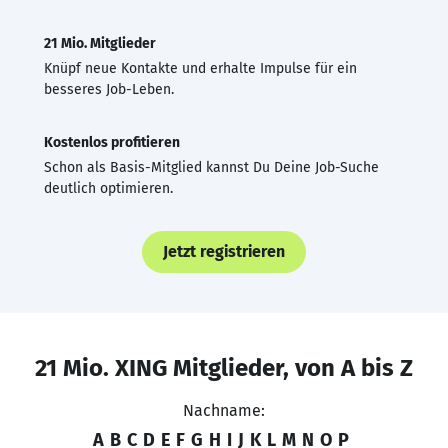
21 Mio. Mitglieder
Knüpf neue Kontakte und erhalte Impulse für ein
besseres Job-Leben.
Kostenlos profitieren
Schon als Basis-Mitglied kannst Du Deine Job-Suche
deutlich optimieren.
Jetzt registrieren
21 Mio. XING Mitglieder, von A bis Z
Nachname:
A
B
C
D
E
F
G
H
I
J
K
L
M
N
O
P