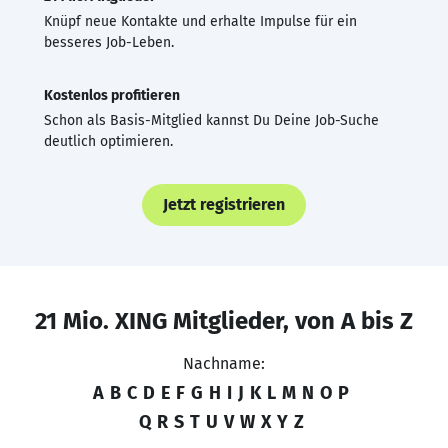
Knüpf neue Kontakte und erhalte Impulse für ein
besseres Job-Leben.
Kostenlos profitieren
Schon als Basis-Mitglied kannst Du Deine Job-Suche
deutlich optimieren.
Jetzt registrieren
21 Mio. XING Mitglieder, von A bis Z
Nachname:
A
B
C
D
E
F
G
H
I
J
K
L
M
N
O
P
Q
R
S
T
U
V
W
X
Y
Z