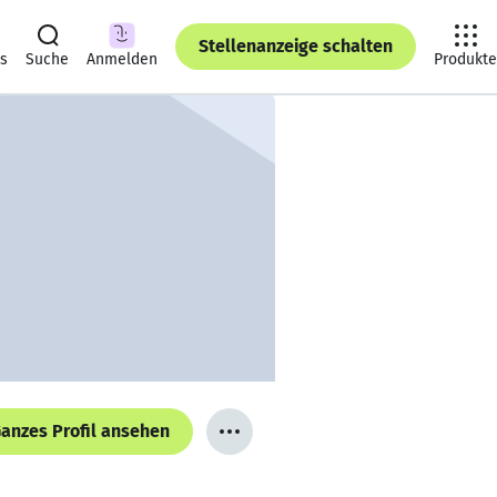
Stellenanzeige schalten
ts
Suche
Anmelden
Produkte
anzes Profil ansehen