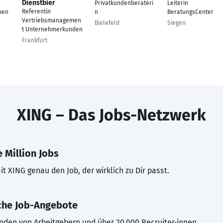
Dienstbier
Privatkundenberateri
Leiterin
Referentin
men
n
BeratungsCenter
Vertriebsmanagemen
Bielefeld
Siegen
t Unternehmerkunden
Frankfurt
XING – Das Jobs-Netzwerk
 Million Jobs
t XING genau den Job, der wirklich zu Dir passt.
che Job-Angebote
inden von Arbeitgebern und über 20.000 Recruiter·innen.