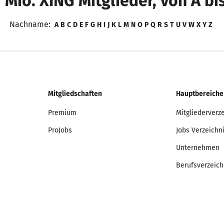
 Mio. XING Mitglieder, von A bi
Nachname:
A
B
C
D
E
F
G
H
I
J
K
L
M
N
O
P
Q
R
S
T
U
V
W
X
Y
Z
Mitgliedschaften
Hauptbereiche
Premium
Mitgliederverz
ProJobs
Jobs Verzeichn
Unternehmen
Berufsverzeich