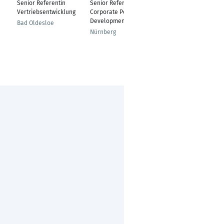
Senior Referentin
Senior Referentin
Referentin
Vertriebsentwicklung
Corporate Personnel
Vertriebsmanagemen
Development
t
Bad Oldesloe
Nürnberg
Ansbach