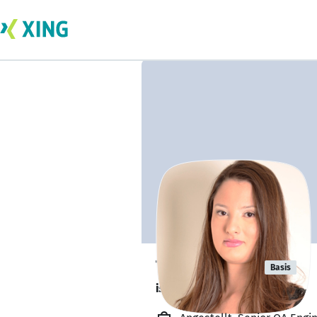
Taciana Luz
Basis
ist offen für Projekte. 🔎