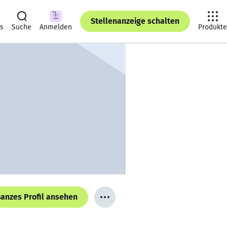
Stellenanzeige schalten
ts
Suche
Anmelden
Produkte
anzes Profil ansehen