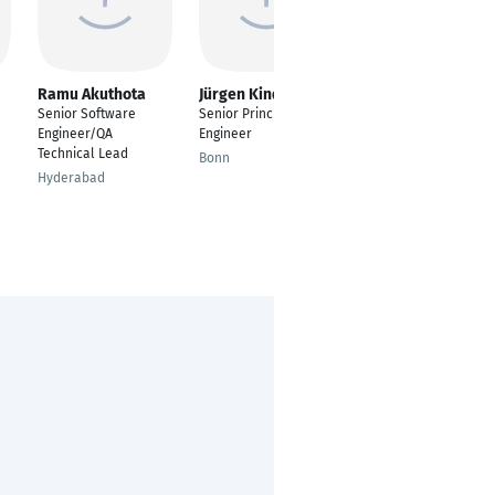
Ramu Akuthota
Jürgen Kindler
Martin Schrutz
Senior Software
Senior Principal QA
Senior QA Engineer
Engineer/QA
Engineer
Berlin
Technical Lead
Bonn
Hyderabad