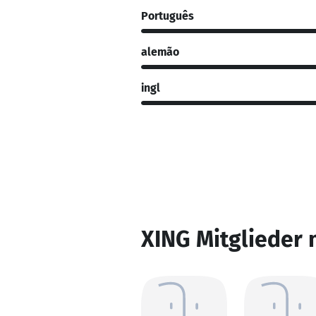
Português
alemão
ingl
XING Mitglieder 