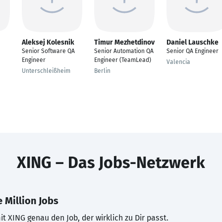
Aleksej Kolesnik
Timur Mezhetdinov
Daniel Lauschke
Senior Software QA
Senior Automation QA
Senior QA Engineer
Engineer
Engineer (TeamLead)
Valencia
Unterschleißheim
Berlin
XING – Das Jobs-Netzwerk
 Million Jobs
t XING genau den Job, der wirklich zu Dir passt.