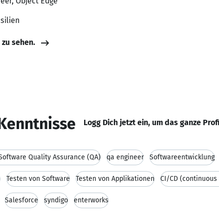
neer, Object Edge
asilien
e zu sehen.
Kenntnisse
Logg Dich jetzt ein, um das ganze Prof
oftware Quality Assurance (QA)
qa engineer
Softwareentwicklung
)
Testen von Software
Testen von Applikationen
CI/CD (continuous 
Salesforce
syndigo
enterworks