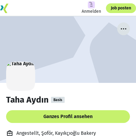
Job posten
Anmelden
Taha Aydın
Basis
Ganzes Profil ansehen
Angestellt, Şoför, Kayıkçıoğlu Bakery