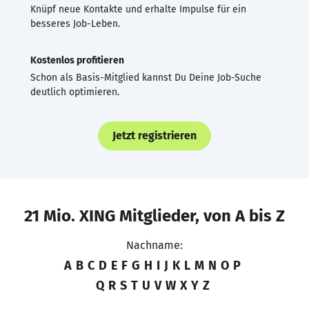
Knüpf neue Kontakte und erhalte Impulse für ein
besseres Job-Leben.
Kostenlos profitieren
Schon als Basis-Mitglied kannst Du Deine Job-Suche
deutlich optimieren.
Jetzt registrieren
21 Mio. XING Mitglieder, von A bis Z
Nachname:
A
B
C
D
E
F
G
H
I
J
K
L
M
N
O
P
Q
R
S
T
U
V
W
X
Y
Z