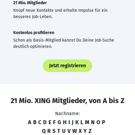
21 Mio. Mitglieder
Knüpf neue Kontakte und erhalte Impulse für ein
besseres Job-Leben.
Kostenlos profitieren
Schon als Basis-Mitglied kannst Du Deine Job-Suche
deutlich optimieren.
Jetzt registrieren
21 Mio. XING Mitglieder, von A bis Z
Nachname:
A
B
C
D
E
F
G
H
I
J
K
L
M
N
O
P
Q
R
S
T
U
V
W
X
Y
Z