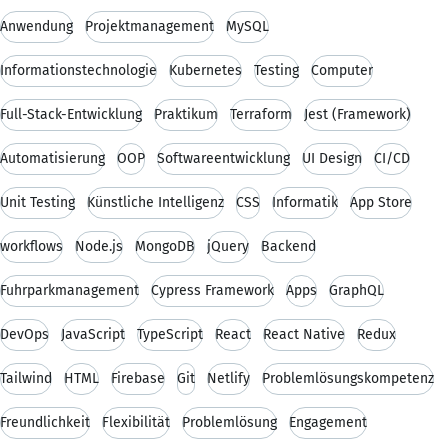
Anwendung
Projektmanagement
MySQL
Informationstechnologie
Kubernetes
Testing
Computer
Full-Stack-Entwicklung
Praktikum
Terraform
Jest (Framework)
Automatisierung
OOP
Softwareentwicklung
UI Design
CI/CD
Unit Testing
Künstliche Intelligenz
CSS
Informatik
App Store
workflows
Node.js
MongoDB
jQuery
Backend
Fuhrparkmanagement
Cypress Framework
Apps
GraphQL
DevOps
JavaScript
TypeScript
React
React Native
Redux
Tailwind
HTML
Firebase
Git
Netlify
Problemlösungskompetenz
Freundlichkeit
Flexibilität
Problemlösung
Engagement