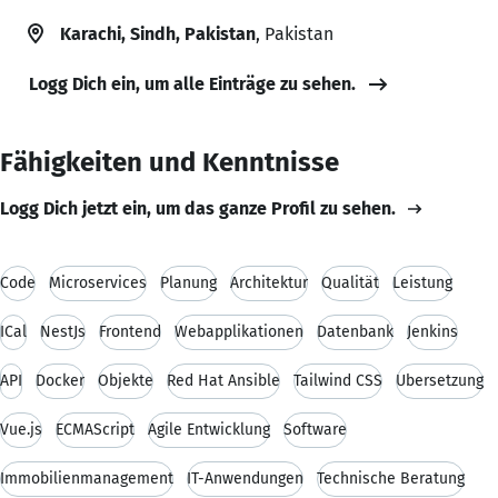
Karachi, Sindh, Pakistan
, Pakistan
Logg Dich ein, um alle Einträge zu sehen.
Fähigkeiten und Kenntnisse
Logg Dich jetzt ein, um das ganze Profil zu sehen.
Code
Microservices
Planung
Architektur
Qualität
Leistung
ICal
NestJs
Frontend
Webapplikationen
Datenbank
Jenkins
API
Docker
Objekte
Red Hat Ansible
Tailwind CSS
Übersetzung
Vue.js
ECMAScript
Agile Entwicklung
Software
Immobilienmanagement
IT-Anwendungen
Technische Beratung