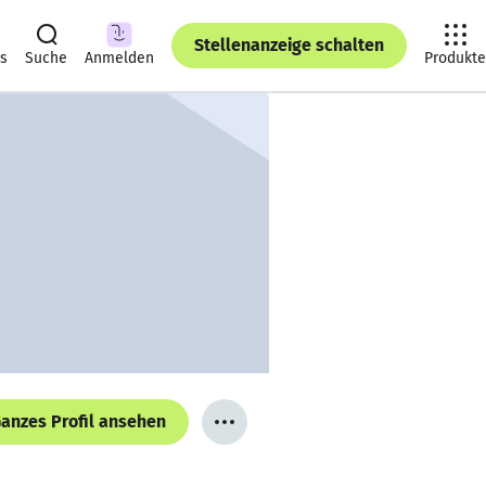
Stellenanzeige schalten
ts
Suche
Anmelden
Produkte
anzes Profil ansehen