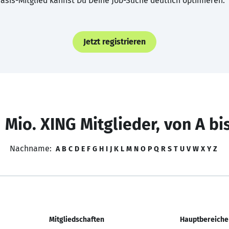
asis-Mitglied kannst Du Deine Job-Suche deutlich optimieren.
Jetzt registrieren
 Mio. XING Mitglieder, von A bi
Nachname:
A
B
C
D
E
F
G
H
I
J
K
L
M
N
O
P
Q
R
S
T
U
V
W
X
Y
Z
Mitgliedschaften
Hauptbereiche