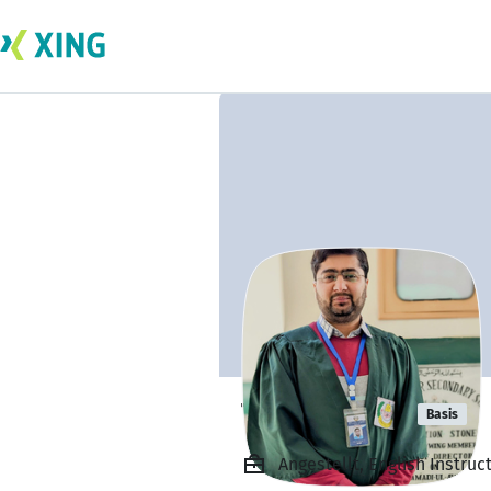
Talha Bhatti
Basis
Angestellt, English Instruc