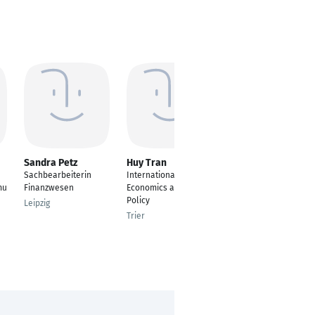
Sandra Petz
Huy Tran
Sebastian Feß
Sachbearbeiterin
International
Referent für Presse-
mu
Finanzwesen
Economics and Public
und
Policy
Öffentlichkeitsarbeit
Leipzig
Trier
Saarbrücken