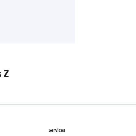
s Z
Services