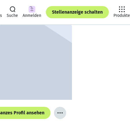
Stellenanzeige schalten
ts
Suche
Anmelden
Produkte
anzes Profil ansehen