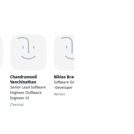
Chandramouli
Niklas Braun
lamyaa Belhadi
Vanchinathan
Software-Engineer &
Java Software
Senior Lead Software
-Developer
Engineer
Engineer (Software
Herten
Casablanca
Engineer II)
Chennai