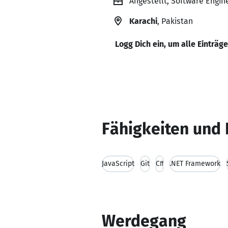
Angestellt, Software Engin
Karachi
, Pakistan
Logg Dich ein, um alle Einträg
Fähigkeiten und 
JavaScript
Git
C#
.NET Framework
Werdegang