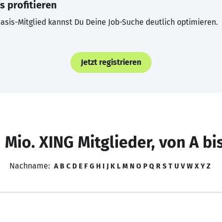
s profitieren
asis-Mitglied kannst Du Deine Job-Suche deutlich optimieren.
Jetzt registrieren
 Mio. XING Mitglieder, von A bi
Nachname:
A
B
C
D
E
F
G
H
I
J
K
L
M
N
O
P
Q
R
S
T
U
V
W
X
Y
Z