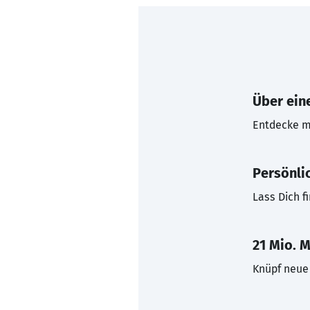
Über eine
Entdecke mi
Persönli
Lass Dich f
21 Mio. M
Knüpf neue 