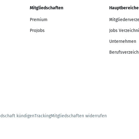
Mitgliedschaften
Hauptbereiche
Premium
Mitgliederverz
ProJobs
Jobs Verzeichn
Unternehmen
Berufsverzeich
edschaft kündigen
Tracking
Mitgliedschaften widerrufen