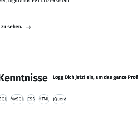
eer, Digitrends PVT LTD Pakistan
e zu sehen.
Kenntnisse
Logg Dich jetzt ein, um das ganze Prof
SQL
MySQL
CSS
HTML
jQuery