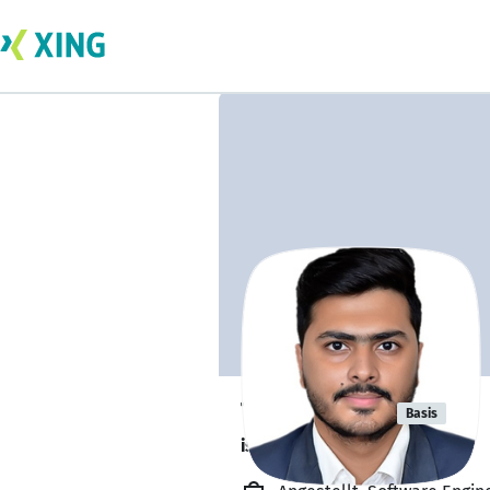
Talha Raza
Basis
is researching.