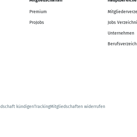
Mitgliedschaften
Hauptbereiche
Premium
Mitgliederverz
ProJobs
Jobs Verzeichn
Unternehmen
Berufsverzeich
edschaft kündigen
Tracking
Mitgliedschaften widerrufen