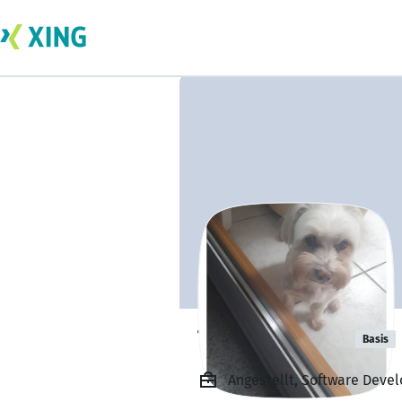
Talip Demiral
Basis
Angestellt, Software Deve