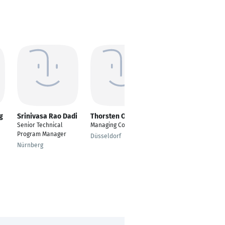
g
Srinivasa Rao Dadi
Thorsten Otremba
Marco Steingräber
Senior Technical
Managing Consultant
Servicecenterleiter /
Program Manager
Technischer
Düsseldorf
Kundendienstleiter
Nürnberg
Berlin