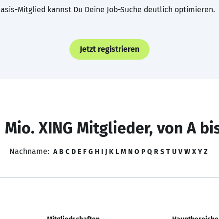
asis-Mitglied kannst Du Deine Job-Suche deutlich optimieren.
Jetzt registrieren
 Mio. XING Mitglieder, von A bi
Nachname:
A
B
C
D
E
F
G
H
I
J
K
L
M
N
O
P
Q
R
S
T
U
V
W
X
Y
Z