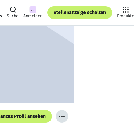
Stellenanzeige schalten
ts
Suche
Anmelden
Produkte
anzes Profil ansehen