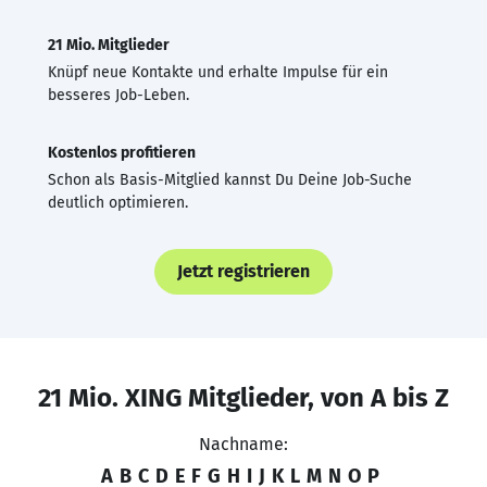
21 Mio. Mitglieder
Knüpf neue Kontakte und erhalte Impulse für ein
besseres Job-Leben.
Kostenlos profitieren
Schon als Basis-Mitglied kannst Du Deine Job-Suche
deutlich optimieren.
Jetzt registrieren
21 Mio. XING Mitglieder, von A bis Z
Nachname:
A
B
C
D
E
F
G
H
I
J
K
L
M
N
O
P