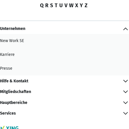
Q
R
S
T
U
V
W
X
Y
Z
Unternehmen
New Work SE
Karriere
Presse
Hilfe & Kontakt
Mitgliedschaften
Hauptbereiche
Services