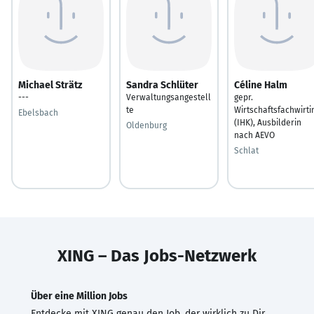
Michael Strätz
Sandra Schlüter
Céline Halm
---
Verwaltungsangestell
gepr.
te
Wirtschaftsfachwirti
Ebelsbach
(IHK), Ausbilderin
Oldenburg
nach AEVO
Schlat
XING – Das Jobs-Netzwerk
Über eine Million Jobs
Entdecke mit XING genau den Job, der wirklich zu Dir