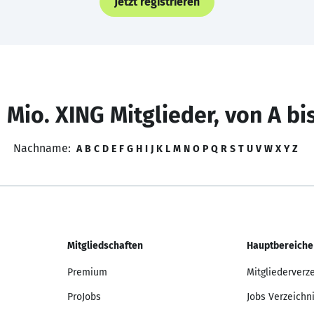
Jetzt registrieren
 Mio. XING Mitglieder, von A bi
Nachname:
A
B
C
D
E
F
G
H
I
J
K
L
M
N
O
P
Q
R
S
T
U
V
W
X
Y
Z
Mitgliedschaften
Hauptbereiche
Premium
Mitgliederverz
ProJobs
Jobs Verzeichn