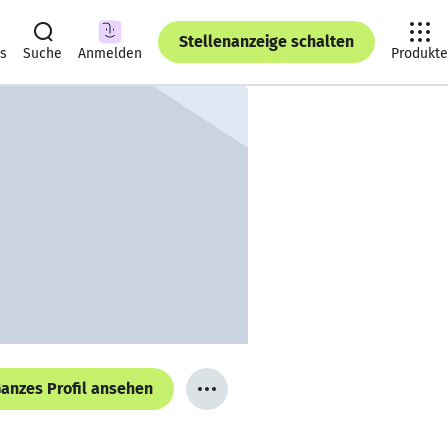
Stellenanzeige schalten
ts
Suche
Anmelden
Produkte
anzes Profil ansehen