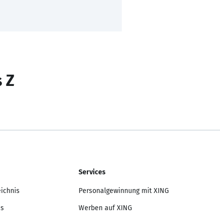
s Z
Services
eichnis
Personalgewinnung mit XING
is
Werben auf XING