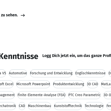
e zu sehen.
Kenntnisse
Logg Dich jetzt ein, um das ganze Prof
a V5
Automotive
Forschung und Entwicklung
Englischkenntnisse
D
oft Excel
Microsoft Powerpoint
Produktentwicklung
3D CAD
MatLa
nagement
Finite-Elemente-Analyse (FEA)
PTC Creo Parametric
3D-D
chatronik
CAD
Maschinenbau
Kunststofftechnik
Technologie
Fe