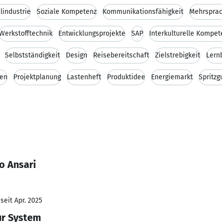
lindustrie
Soziale Kompetenz
Kommunikationsfähigkeit
Mehrsprac
Werkstofftechnik
Entwicklungsprojekte
SAP
Interkulturelle Kompet
Selbstständigkeit
Design
Reisebereitschaft
Zielstrebigkeit
Lern
nen
Projektplanung
Lastenheft
Produktidee
Energiemarkt
Spritzg
o Ansari
seit Apr. 2025
ur System