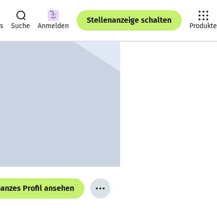
Stellenanzeige schalten
ts
Suche
Anmelden
Produkte
anzes Profil ansehen