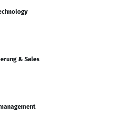
2
echnology
erung & Sales
tmanagement