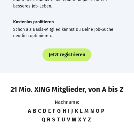
besseres Job-Leben.
Kostenlos profitieren
Schon als Basis-Mitglied kannst Du Deine Job-Suche
deutlich optimieren.
Jetzt registrieren
21 Mio. XING Mitglieder, von A bis Z
Nachname:
A
B
C
D
E
F
G
H
I
J
K
L
M
N
O
P
Q
R
S
T
U
V
W
X
Y
Z