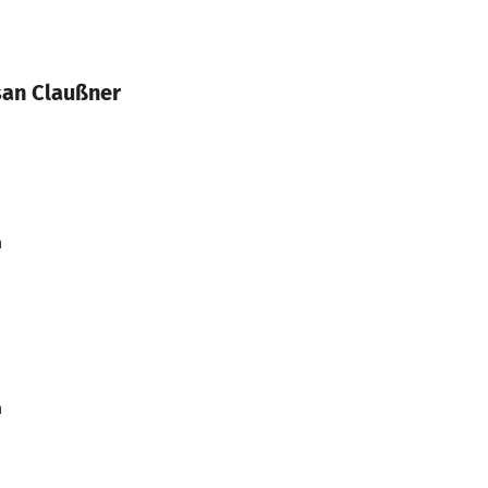
an Claußner
n
n