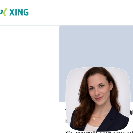
Tammy-Susan Cla
ist offen für Projekte. 🔎