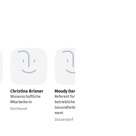
Christina Brixner
Moudy Darwish
Mona Rieber
Wissenschaftliche
Referent für
Sporttherapeutin
Mitarbeiterin
betriebliches
Oldenburg
Gesundheitsmanage
Dortmund
ment
Düsseldorf