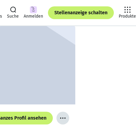
Stellenanzeige schalten
ts
Suche
Anmelden
Produkte
anzes Profil ansehen