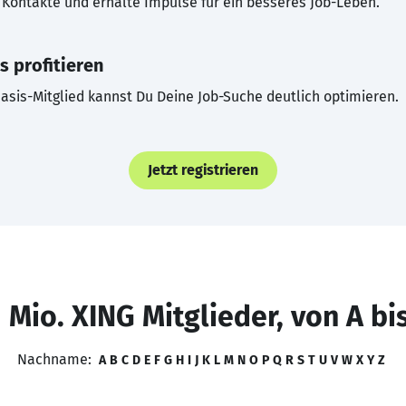
Kontakte und erhalte Impulse für ein besseres Job-Leben.
s profitieren
asis-Mitglied kannst Du Deine Job-Suche deutlich optimieren.
Jetzt registrieren
 Mio. XING Mitglieder, von A bi
Nachname:
A
B
C
D
E
F
G
H
I
J
K
L
M
N
O
P
Q
R
S
T
U
V
W
X
Y
Z