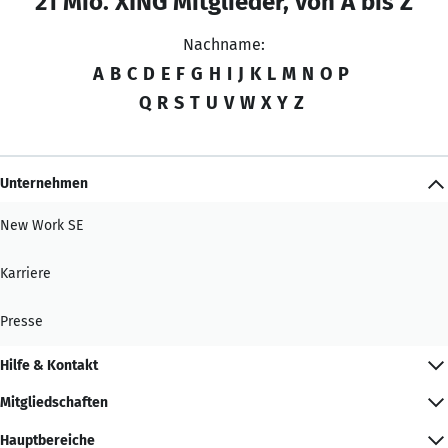
21 Mio. XING Mitglieder, von A bis Z
Nachname:
A
B
C
D
E
F
G
H
I
J
K
L
M
N
O
P
Q
R
S
T
U
V
W
X
Y
Z
Unternehmen
New Work SE
Karriere
Presse
Hilfe & Kontakt
Mitgliedschaften
Hauptbereiche