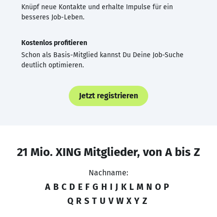
Knüpf neue Kontakte und erhalte Impulse für ein
besseres Job-Leben.
Kostenlos profitieren
Schon als Basis-Mitglied kannst Du Deine Job-Suche
deutlich optimieren.
Jetzt registrieren
21 Mio. XING Mitglieder, von A bis Z
Nachname:
A
B
C
D
E
F
G
H
I
J
K
L
M
N
O
P
Q
R
S
T
U
V
W
X
Y
Z