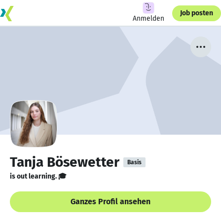
Job posten
Anmelden
Tanja Bösewetter
Basis
is out learning. 🎓
Ganzes Profil ansehen