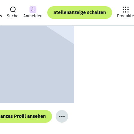
Stellenanzeige schalten
ts
Suche
Anmelden
Produkte
anzes Profil ansehen