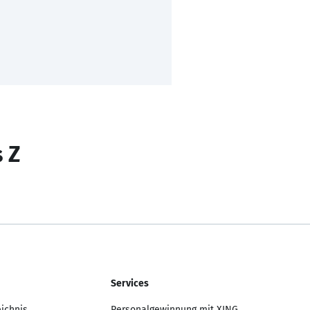
s Z
Services
eichnis
Personalgewinnung mit XING