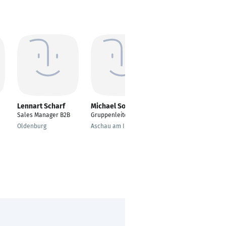
Lennart Scharf
Michael Soyer
Susanne La Rosa
Oduardo
Sales Manager B2B
Gruppenleiter Logistik
Tourism & Hospitality
Oldenburg
Aschau am Inn
Chemnitz