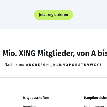
Jetzt registrieren
 Mio. XING Mitglieder, von A bi
Nachname:
A
B
C
D
E
F
G
H
I
J
K
L
M
N
O
P
Q
R
S
T
U
V
W
X
Y
Z
Mitgliedschaften
Hauptbereiche
Premium
Mitgliederverz