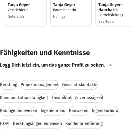
Tanja Geyer
Tanja Geyer
Tanja Geyer-
Hancharik
Vertrieblerin
Bauzeichnerin
Betriebsleitung
Gütersloh
Hüfingen
Saarlouis
Fähigkeiten und Kenntnisse
Logg Dich jetzt ein, um das ganze Profil zu sehen.
Beratung
Projektmanagement
Geschäftskontakte
Kommunikationsfähigkeit
Flexibilität
Zuverlässigkeit
Bauingenieurwesen
Ingenieurbau
Bauwesen
Ingenieurbüro
HOAI
Beratungsingenieurwesen
Kundenorientierung