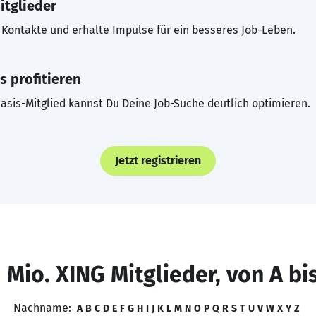
itglieder
Kontakte und erhalte Impulse für ein besseres Job-Leben.
s profitieren
asis-Mitglied kannst Du Deine Job-Suche deutlich optimieren.
Jetzt registrieren
 Mio. XING Mitglieder, von A bi
Nachname:
A
B
C
D
E
F
G
H
I
J
K
L
M
N
O
P
Q
R
S
T
U
V
W
X
Y
Z