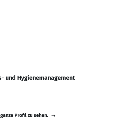
8
6
gs- und Hygienemanagement
 ganze Profil zu sehen.