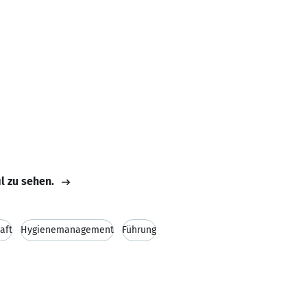
il zu sehen.
aft
Hygienemanagement
Führung