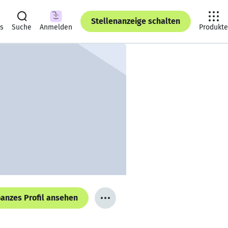
Stellenanzeige schalten
ts
Suche
Anmelden
Produkte
anzes Profil ansehen