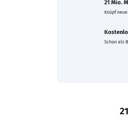
21 Mio. M
Knüpf neue 
Kostenlo
Schon als B
21