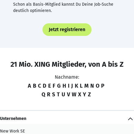
Schon als Basis-Mitglied kannst Du Deine Job-Suche
deutlich optimieren.
Jetzt registrieren
21 Mio. XING Mitglieder, von A bis Z
Nachname:
A
B
C
D
E
F
G
H
I
J
K
L
M
N
O
P
Q
R
S
T
U
V
W
X
Y
Z
Unternehmen
New Work SE