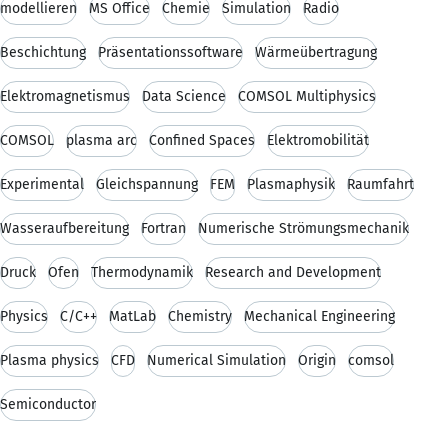
modellieren
MS Office
Chemie
Simulation
Radio
Beschichtung
Präsentationssoftware
Wärmeübertragung
Elektromagnetismus
Data Science
COMSOL Multiphysics
COMSOL
plasma arc
Confined Spaces
Elektromobilität
Experimental
Gleichspannung
FEM
Plasmaphysik
Raumfahrt
Wasseraufbereitung
Fortran
Numerische Strömungsmechanik
Druck
Ofen
Thermodynamik
Research and Development
Physics
C/C++
MatLab
Chemistry
Mechanical Engineering
Plasma physics
CFD
Numerical Simulation
Origin
comsol
Semiconductor